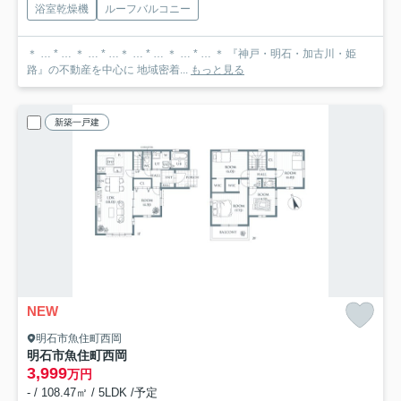
浴室乾燥機
ルーフバルコニー
＊ … * … ＊ … * …＊ … * … ＊ … * … ＊ 『神戸・明石・加古川・姫
路』の不動産を中心に 地域密着...
もっと見る
新築一戸建
NEW
明石市魚住町西岡
明石市魚住町西岡
3,999
万円
- / 108.47㎡ / 5LDK /予定