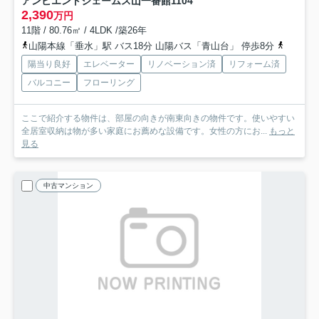
アンビエントジェームス山一番館
1104
2,390
万円
11階 / 80.76㎡ / 4LDK /築26年
山陽本線「垂水」駅 バス18分 山陽バス「青山台」 停歩8分
山陽本線
陽当り良好
エレベーター
リノベーション済
リフォーム済
バルコニー
フローリング
ここで紹介する物件は、部屋の向きが南東向きの物件です。使いやすい
全居室収納は物が多い家庭にお薦めな設備です。女性の方にお...
もっと
見る
中古マンション