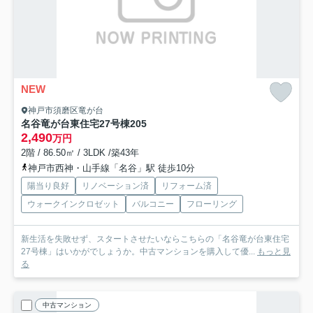
NEW
神戸市須磨区竜が台
名谷竜が台東住宅27号棟
205
2,490
万円
2階 / 86.50㎡ / 3LDK /築43年
神戸市西神・山手線「名谷」駅 徒歩10分
陽当り良好
リノベーション済
リフォーム済
ウォークインクロゼット
バルコニー
フローリング
新生活を失敗せず、スタートさせたいならこちらの「名谷竜が台東住宅
27号棟」はいかがでしょうか。中古マンションを購入して優...
もっと見
る
中古マンション