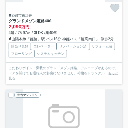
姫路市東辻井
グランドメゾン姫路
406
2,090
万円
4階 / 75.97㎡ / 3LDK /築40年
山陽本線「姫路」駅 バス16分 神姫バス「姫高南口」 停歩2分
陽当り良好
エレベーター
リノベーション済
リフォーム済
フローリング
システムキッチン
こだわりポイント満載のグランドメゾン姫路。アルコーブがあるので、
ドアを開けても通行人の邪魔になりません。荷物をトランクル...
もっと
見る
中古マンション