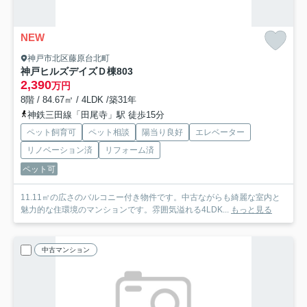
NEW
神戸市北区藤原台北町
神戸ヒルズデイズＤ棟
803
2,390
万円
8階 / 84.67㎡ / 4LDK /築31年
神鉄三田線「田尾寺」駅 徒歩15分
ペット飼育可
ペット相談
陽当り良好
エレベーター
リノベーション済
リフォーム済
ペット可
11.11㎡の広さのバルコニー付き物件です。中古ながらも綺麗な室内と
魅力的な住環境のマンションです。雰囲気溢れる4LDK...
もっと見る
中古マンション