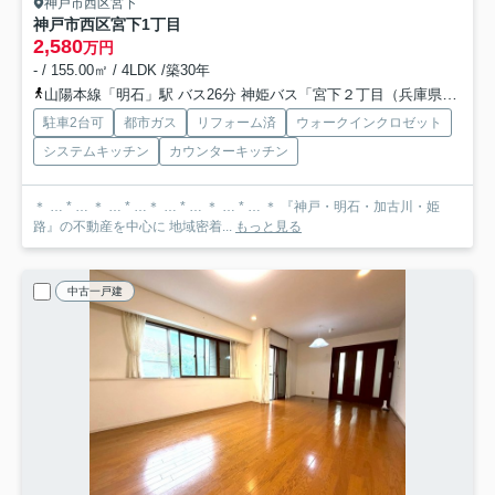
神戸市西区宮下
神戸市西区宮下1丁目
2,580
万円
- / 155.00㎡ / 4LDK /築30年
山陽本線「明石」駅 バス26分 神姫バス「宮下２丁目（兵庫県）」 停歩4分
駐車2台可
都市ガス
リフォーム済
ウォークインクロゼット
システムキッチン
カウンターキッチン
＊ … * … ＊ … * …＊ … * … ＊ … * … ＊ 『神戸・明石・加古川・姫
路』の不動産を中心に 地域密着...
もっと見る
中古一戸建