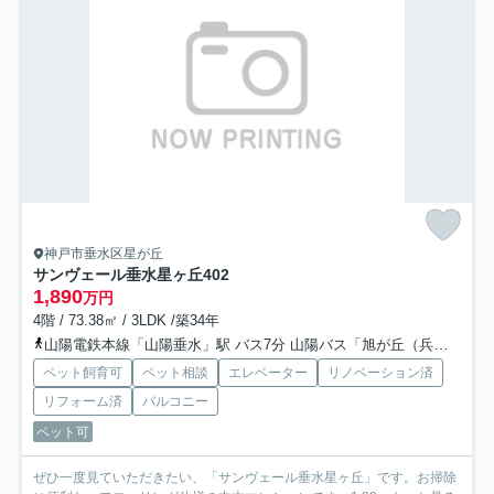
神戸市垂水区星が丘
サンヴェール垂水星ヶ丘
402
1,890
万円
4階 / 73.38㎡ / 3LDK /築34年
山陽電鉄本線「山陽垂水」駅 バス7分 山陽バス「旭が丘（兵庫県）」 停歩5分
ペット飼育可
ペット相談
エレベーター
リノベーション済
リフォーム済
バルコニー
ペット可
ぜひ一度見ていただきたい、「サンヴェール垂水星ヶ丘」です。お掃除