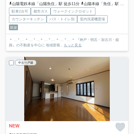
山陽電鉄本線「山陽魚住」駅 徒歩11分
山陽本線「魚住」駅 徒歩17分
駐車2台可
都市ガス
ウォークインクロゼット
カウンターキッチン
バス・トイレ別
室内洗濯機置場
新築
＊ … * … ＊ … * …＊ … * … ＊ … * … ＊ 『神戸・明石・加古川・姫
路』の不動産を中心に 地域密着...
もっと見る
中古一戸建
NEW