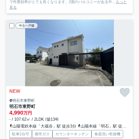
で作業効率がとても良くなります。2面のバルコニーがある中...
もっと
見る
中古一戸建
NEW
明石市東野町
明石市東野町
4,990
万円
- / 107.62㎡ / 2LDK /築13年
山陽電鉄本線「大蔵谷」駅 徒歩3分
山陽本線「明石」駅 徒歩21分
駐車2台可
都市ガス
カウンターキッチン
食器洗い乾燥機