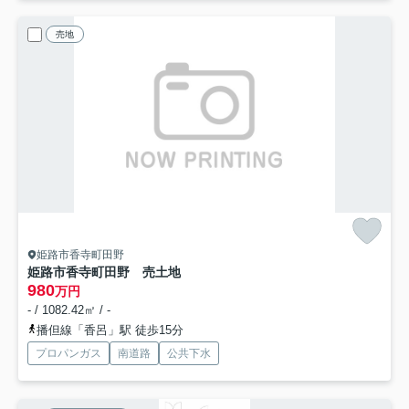
売地
姫路市香寺町田野
姫路市香寺町田野 売土地
980
万円
- / 1082.42㎡ / -
播但線「香呂」駅 徒歩15分
プロパンガス
南道路
公共下水