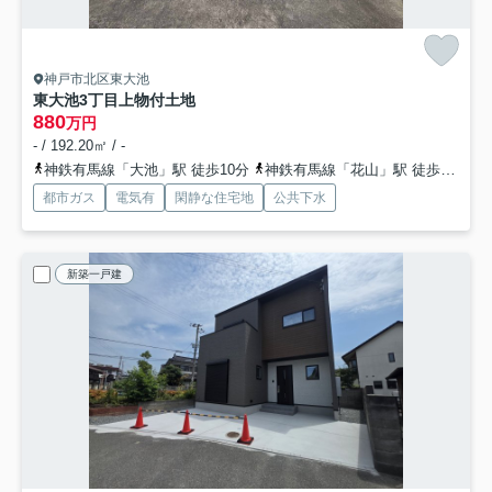
神戸市北区東大池
東大池3丁目上物付土地
880
万円
- / 192.20㎡ / -
神鉄有馬線「大池」駅 徒歩10分
神鉄有馬線「花山」駅 徒歩21分
都市ガス
電気有
閑静な住宅地
公共下水
新築一戸建