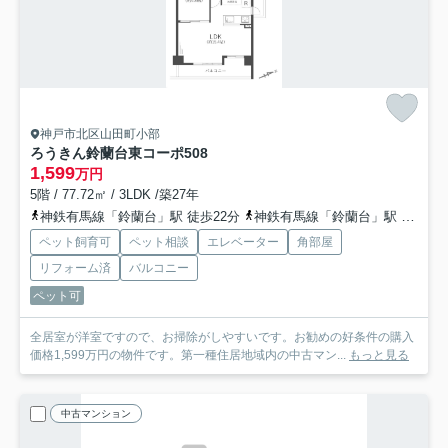
神戸市北区山田町小部
ろうきん鈴蘭台東コーポ
508
1,599
万円
5階 / 77.72㎡ / 3LDK /築27年
神鉄有馬線「鈴蘭台」駅 徒歩22分
神鉄有馬線「鈴蘭台」駅 バス4分 阪急バス「水源池（兵庫県）」 停歩12分
ペット飼育可
ペット相談
エレベーター
角部屋
リフォーム済
バルコニー
ペット可
全居室が洋室ですので、お掃除がしやすいです。お勧めの好条件の購入
価格1,599万円の物件です。第一種住居地域内の中古マン...
もっと見る
中古マンション