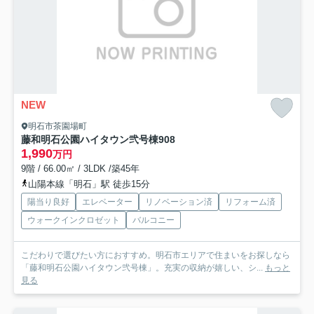
NEW
明石市茶園場町
藤和明石公園ハイタウン弐号棟
908
1,990
万円
9階 / 66.00㎡ / 3LDK /築45年
山陽本線「明石」駅 徒歩15分
陽当り良好
エレベーター
リノベーション済
リフォーム済
ウォークインクロゼット
バルコニー
こだわりで選びたい方におすすめ。明石市エリアで住まいをお探しなら
「藤和明石公園ハイタウン弐号棟」。充実の収納が嬉しい、シ...
もっと
見る