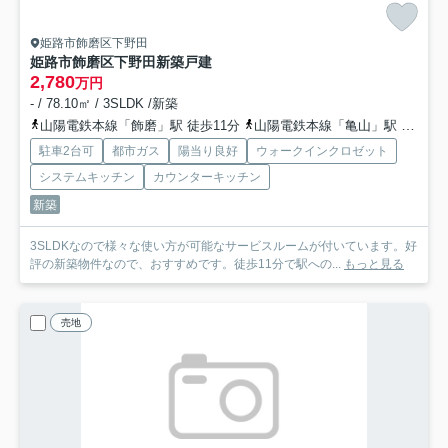
姫路市飾磨区下野田
姫路市飾磨区下野田新築戸建
2,780
万円
- / 78.10㎡ / 3SLDK /新築
山陽電鉄本線「飾磨」駅 徒歩11分
山陽電鉄本線「亀山」駅 徒歩18分
駐車2台可
都市ガス
陽当り良好
ウォークインクロゼット
システムキッチン
カウンターキッチン
新築
3SLDKなので様々な使い方が可能なサービスルームが付いています。好
評の新築物件なので、おすすめです。徒歩11分で駅への...
もっと見る
売地