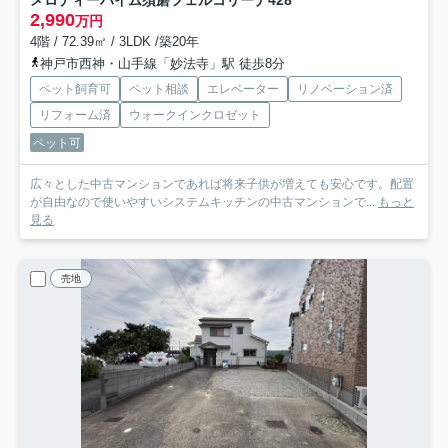
メロディーハイム須磨フェルコリーナ
428
2,990
万円
4階 / 72.39㎡ / 3LDK /築20年
神戸市西神・山手線「妙法寺」駅 徒歩8分
ペット飼育可
ペット相談
エレベーター
リノベーション済
リフォーム済
ウォークインクロゼット
ペット可
広々とした中古マンションであれば将来子供が増えても安心です。配置
が自由なので使いやすいシステムキッチンの中古マンションで...
もっと
見る
売地