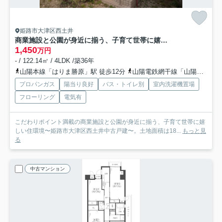
姫路市大津区西土井
商業施設と公園が身近に揃う、子育て世帯に嬉しい住環境〜姫路市大津区西土井中古戸建〜
1,450
万円
- / 122.14㎡ / 4LDK /築36年
山陽本線「はりま勝原」駅 徒歩12分
山陽電鉄網干線「山陽天満」駅 徒歩15分
プロパンガス
陽当り良好
バス・トイレ別
室内洗濯機置場
フローリング
電気有
こだわりポイント満載の商業施設と公園が身近に揃う、子育て世帯に嬉
しい住環境〜姫路市大津区西土井中古戸建〜。土地面積は18...
もっと見
る
中古マンション