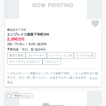
姫路市下寺町
エンブレイス姫路下寺町
206
2,390
万円
2階 / 70.05㎡ / 3LDK /築28年
播但線「京口」駅 徒歩6分
陽当り良好
エレベーター
リノベーション済
リフォーム済
ウォークインクロゼット
バルコニー
こだわりポイント満載のエンブレイス姫路下寺町。こちらは南向きの物
件です。ぜひ一度ご覧ください。お急ぎでお引っ越し先を探す...
もっと
見る
中古マンション