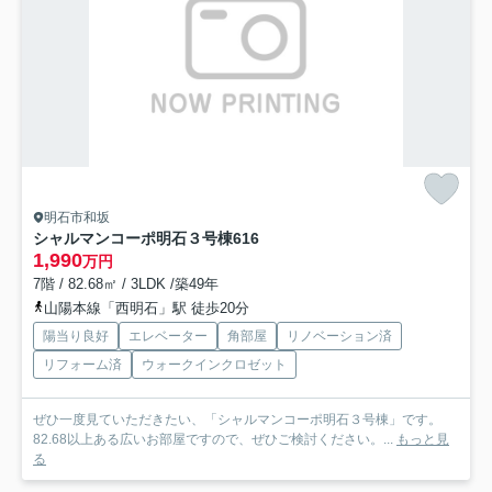
明石市和坂
シャルマンコーポ明石３号棟
616
1,990
万円
7階 / 82.68㎡ / 3LDK /築49年
山陽本線「西明石」駅 徒歩20分
陽当り良好
エレベーター
角部屋
リノベーション済
リフォーム済
ウォークインクロゼット
ぜひ一度見ていただきたい、「シャルマンコーポ明石３号棟」です。
82.68以上ある広いお部屋ですので、ぜひご検討ください。...
もっと見
る