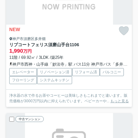
NEW
神戸市須磨区多井畑
リブコートフェリス須磨山手台
1106
1,990
万円
11階 / 69.92㎡ / 3LDK /築25年
神戸市西神・山手線「妙法寺」駅 バス11分 神戸市バス「多井畑厄神」 停歩1分
エレベーター
リノベーション済
リフォーム済
バルコニー
フローリング
システムキッチン
浄水器の水で作るお茶やコーヒーは美味しさもこれまでと違います。販
売価格が3000万円以内に抑えられています。ベビーカーや...
もっと見る
中古マンション