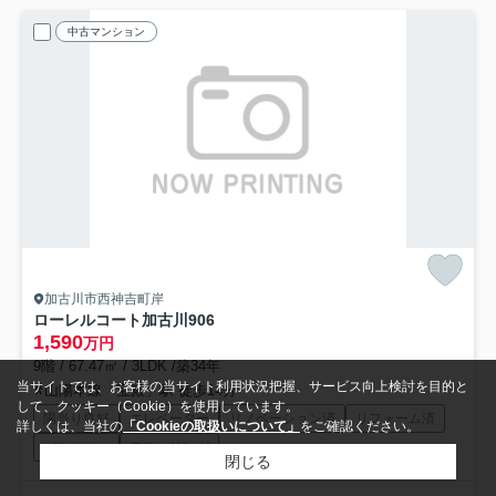
中古マンション
加古川市西神吉町岸
ローレルコート加古川
906
1,590
万円
9階 / 67.47㎡ / 3LDK /築34年
当サイトでは、お客様の当サイト利用状況把握、サービス向上検討を目的と
山陽本線「宝殿」駅 徒歩14分
して、クッキー（Cookie）を使用しています。
陽当り良好
エレベーター
リノベーション済
リフォーム済
詳しくは、当社の
「Cookieの取扱いについて」
をご確認ください。
バルコニー
フローリング
閉じる