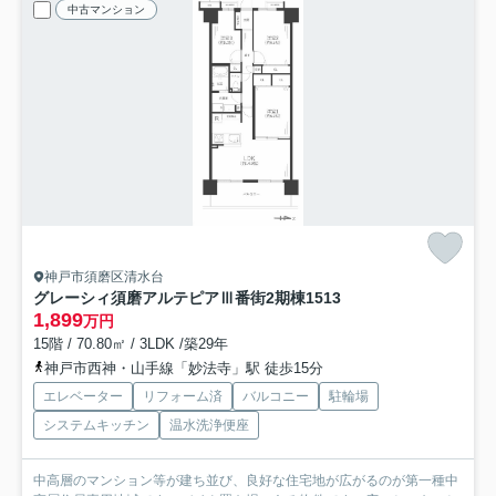
中古マンション
神戸市須磨区清水台
グレーシィ須磨アルテピアⅢ番街2期棟
1513
1,899
万円
15階 / 70.80㎡ / 3LDK /築29年
神戸市西神・山手線「妙法寺」駅 徒歩15分
エレベーター
リフォーム済
バルコニー
駐輪場
システムキッチン
温水洗浄便座
中高層のマンション等が建ち並び、良好な住宅地が広がるのが第一種中