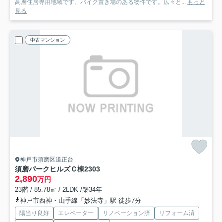
高層住居専用地域です。バイク置き場のある物件です。広々と...
もっと
見る
中古マンション
神戸市須磨区道正台
須磨パークヒルズＣ棟
2303
2,890
万円
23階 / 85.78㎡ / 2LDK /築34年
神戸市西神・山手線「妙法寺」駅 徒歩7分
陽当り良好
エレベーター
リノベーション済
リフォーム済