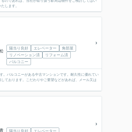
するのであれば、当社が取り扱う駅周辺物件をご検討してはい
いたします。
陽当り良好
エレベーター
角部屋
「松
リノベーション済
リフォーム済
バルコニー
です。バルコニーがある中古マンションです。耐久性に優れてい
供しております。こだわりやご要望などがあれば、メール又は
「青
陽当り良好
エレベーター