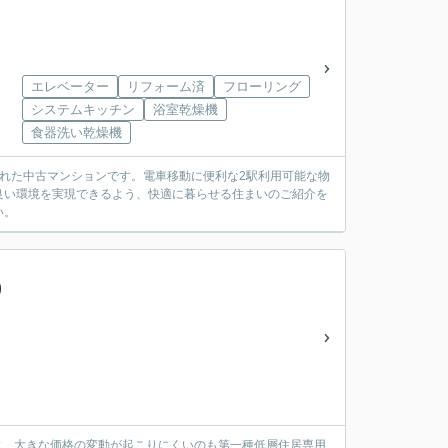
エレベーター
リフォーム済
フローリング
システムキッチン
浴室乾燥機
食器洗い乾燥機
された中古マンションです。電車移動に便利な2駅利用可能な物
良い環境を実現できるよう、快適に暮らせる住まいのご紹介を
い。
り
時に、大きな価格の変動が起こりにくいのも第一種低層住居専用