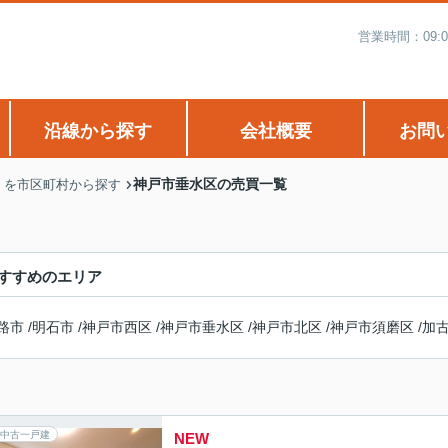
営業時間：09:
沿線から探す
会社概要
お問
神戸市垂水区の売買一覧
】を市区町村から探す
すすめのエリア
路市
/
明石市
/
神戸市西区
/
神戸市垂水区
/
神戸市北区
/
神戸市須磨区
/
加
中古一戸建
NEW