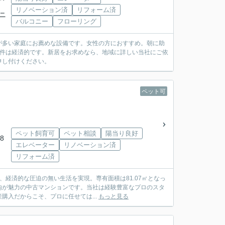
リノベーション済
リフォーム済
ュニ
バルコニー
フローリング
が多い家庭にお薦めな設備です。女性の方におすすめ。朝に助
物件は経済的です。新居をお求めなら、地域に詳しい当社にご依
申し付けください。
ペット可
ペット飼育可
ペット相談
陽当り良好
8
エレベーター
リノベーション済
リフォーム済
、経済的な圧迫の無い生活を実現。専有面積は81.07㎡となっ
内が魅力の中古マンションです。当社は経験豊富なプロのスタ
入だからこそ、プロに任せては...
もっと見る