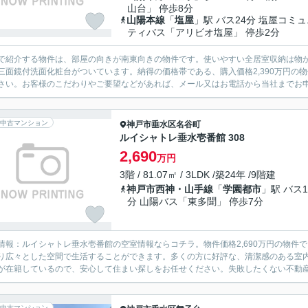
山台」 停歩8分
山陽本線
「
塩屋
」駅 バス24分 塩屋コミ
ティバス「アリビオ塩屋」 停歩2分
で紹介する物件は、部屋の向きが南東向きの物件です。使いやすい全居室収納は物
三面鏡付洗面化粧台がついています。納得の価格帯である、購入価格2,390万円の
さい。お客様のこだわりやご要望などがあれば、メール又はお電話から当社までお
中古マンション
神戸市垂水区
名谷町
ルイシャトレ垂水壱番館 308
2,690
万円
3階 / 81.07㎡ / 3LDK /築24年 /9階建
神戸市西神・山手線
「
学園都市
」駅 バス1
分 山陽バス「東多聞」 停歩7分
情報：ルイシャトレ垂水壱番館の空室情報ならコチラ。物件価格2,690万円の物件で
り広々とした空間で生活することができます。多くの方に好評な、清潔感のある室
が在籍しているので、安心して住まい探しをお任せください。失敗したくない不動産購
中古マンション