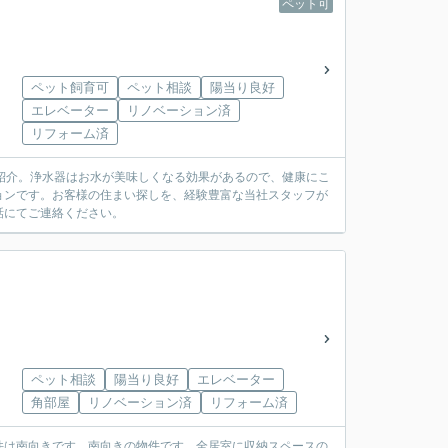
ペット可
ペット飼育可
ペット相談
陽当り良好
エレベーター
リノベーション済
リフォーム済
紹介。浄水器はお水が美味しくなる効果があるので、健康にこ
ョンです。お客様の住まい探しを、経験豊富な当社スタッフが
話にてご連絡ください。
ペット相談
陽当り良好
エレベーター
角部屋
リノベーション済
リフォーム済
件は南向きです。南向きの物件です。全居室に収納スペースの