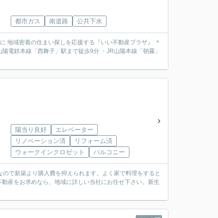
都市ガス
南道路
公共下水
動産を中心に 地域密着の住まい探しを応援する『いい不動産プラザ』 ＊
陽当り良好
エレベーター
リノベーション済
リフォーム済
ウォークインクロゼット
バルコニー
ンなので新築より購入費を抑えられます。よく家で料理をすると
不動産をお求めなら、地域に詳しい当社にお任せ下さい。新生