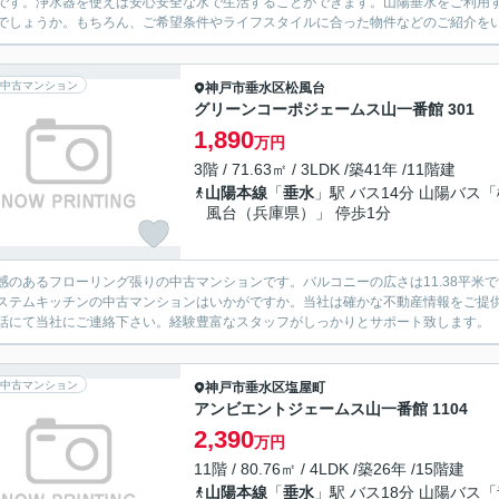
です。浄水器を使えば安心安全な水で生活することができます。山陽垂水をご利用
でしょうか。もちろん、ご希望条件やライフスタイルに合った物件などのご紹介を
中古マンション
神戸市垂水区
松風台
グリーンコーポジェームス山一番館 301
1,890
万円
3階 / 71.63㎡ / 3LDK /築41年 /11階建
山陽本線
「
垂水
」駅 バス14分 山陽バス
風台（兵庫県）」 停歩1分
感のあるフローリング張りの中古マンションです。バルコニーの広さは11.38平米
ステムキッチンの中古マンションはいかがですか。当社は確かな不動産情報をご提
話にて当社にご連絡下さい。経験豊富なスタッフがしっかりとサポート致します。
中古マンション
神戸市垂水区
塩屋町
アンビエントジェームス山一番館 1104
2,390
万円
11階 / 80.76㎡ / 4LDK /築26年 /15階建
山陽本線
「
垂水
」駅 バス18分 山陽バス