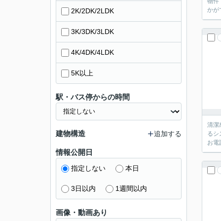
物件
かが
2K/2DK/2LDK
3K/3DK/3LDK
4K/4DK/4LDK
5K以上
駅・バス停からの時間
清潔
建物構造
追加する
るシ
お電
情報公開日
指定しない
本日
3日以内
1週間以内
画像・動画あり