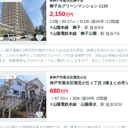
神戸市垂水区
舞子台
舞子台グリーンマンション 1120
2,150
万円
11階 / 80.57㎡ / 3LDK /築45年 /12階建
山陽本線
「
舞子
」駅 徒歩9分
山陽電鉄本線
「
舞子公園
」駅 徒歩7分
しい購入価格2,199万円の物件でゆとりある生活を実現。快適な生活のために設計
す。こだわり条件として好評のフローリングのある物件です。当社はお客様が住み
ます。経験豊富なプロのスタッフがご案内いたしますので、安心してお任せくださ
中古一戸建
神戸市垂水区
潮見が丘
神戸市垂水区潮見が丘１丁目 2棟まとめ売
680
万円
- / 87.33㎡ / 3DK /築39年 /2階建
山陽電鉄本線
「
山陽垂水
」駅 徒歩32分
0.31㎡(公簿)の土地面積を有する物件です。仮に将来その土地を売ることになった