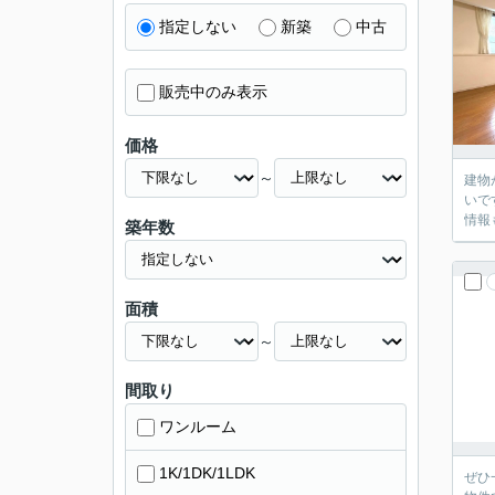
指定しない
新築
中古
販売中のみ表示
価格
～
建物
いで
情報
築年数
面積
～
間取り
ワンルーム
1K/1DK/1LDK
ぜひ