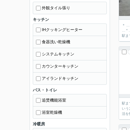
外観タイル張り
キッチン
＊ 
IHクッキングヒーター
… * … ＊ … *
駅ま
食器洗い乾燥機
システムキッチン
カウンターキッチン
アイランドキッチン
バス・トイレ
追焚機能浴室
駅ま
いう
浴室乾燥機
活を
冷暖房