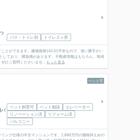
「つ
バス・トイレ別
トイレ２ヶ所
とができます。建物面積142.01平米なので、使い勝手がい
も広々としており、開放感があります。不動産情報はもちろん、地域
ひご質問くださいませ...
もっと見る
ペット可
ペット飼育可
ペット相談
エレベーター
陽バ
リノベーション済
リフォーム済
バルコニー
ング仕様の中古マンションです。1,890万円の価格抑えめの