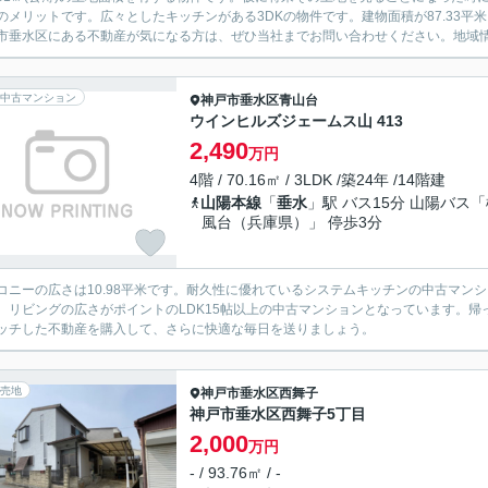
のメリットです。広々としたキッチンがある3DKの物件です。建物面積が87.33
市垂水区にある不動産が気になる方は、ぜひ当社までお問い合わせください。地域情報
中古マンション
神戸市垂水区
青山台
ウインヒルズジェームス山 413
2,490
万円
4階 / 70.16㎡ / 3LDK /築24年 /14階建
山陽本線
「
垂水
」駅 バス15分 山陽バス
風台（兵庫県）」 停歩3分
コニーの広さは10.98平米です。耐久性に優れているシステムキッチンの中古マン
。リビングの広さがポイントのLDK15帖以上の中古マンションとなっています。
ッチした不動産を購入して、さらに快適な毎日を送りましょう。
売地
神戸市垂水区
西舞子
神戸市垂水区西舞子5丁目
2,000
万円
- / 93.76㎡ / -