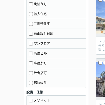
眺望良好
輸入住宅
二世帯住宅
自由設計対応
うれ
ワンフロア
件で
致し
高層ビル
事務所可
飲食店可
居抜物件
設備・仕様
メゾネット
14