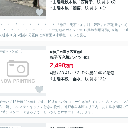
山陽電鉄本線
「
西舞子
」駅 徒歩9分
山陽本線
「
朝霧
」駅 徒歩16分
… * … ＊ … * …＊ … * … ＊ … * … ＊ 『神戸・明石・加古川・姫路』の不
 …＊ … * … ＊ … * … ＊ ☆お勧めポイント☆ ●2路線利用可能な立地！ ・山陽電鉄本線「西舞子」駅まで徒歩9分 ・JR山陽本線「朝霧」
で徒歩16分 ●徒歩6分圏内に保育園や小学校...
もっと見る
中古マンション
神戸市垂水区
五色山
舞子五色塚ハイツ 403
2,490
万円
4階 / 83.41㎡ / 3LDK /築51年 /6階建
山陽本線
「
垂水
」駅 徒歩12分
で歩いて12分ほどの物件です。10.3㎡のバルコニー付き物件です。中古マンショ
方に嬉しいシステムキッチン付きの物件。神戸市垂水区エリア内にある垂水周辺で
快適にスタートできるよう、しっかりとサポートいたします。