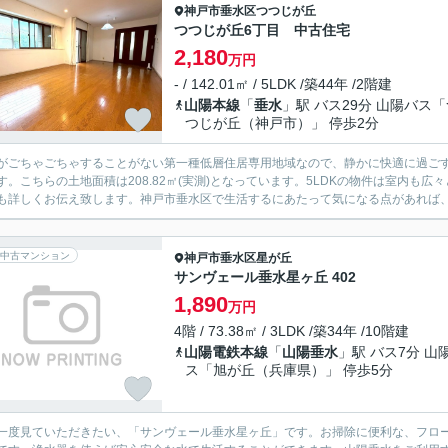
神戸市垂水区
つつじが丘
つつじが丘6丁目 中古住宅
2,180
万円
- / 142.01㎡ / 5LDK /築44年 /2階建
山陽本線
「
垂水
」駅 バス29分 山陽バス
つじが丘（神戸市）」 停歩2分
がごちゃごちゃすることがない第一種低層住居専用地域なので、静かに快適に過ごすこ
す。こちらの土地面積は208.82㎡(実測)となっています。5LDKの物件は室内
も詳しくお伝え致します。神戸市垂水区で生活するにあたって気になる点があれば、ぜ
中古マンション
神戸市垂水区
星が丘
サンヴェール垂水星ヶ丘 402
1,890
万円
4階 / 73.38㎡ / 3LDK /築34年 /10階建
山陽電鉄本線
「
山陽垂水
」駅 バス7分 山
ス「旭が丘（兵庫県）」 停歩5分
一度見ていただきたい、「サンヴェール垂水星ヶ丘」です。お掃除に便利な、フローリ