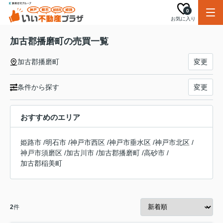
0
お気に入り
加古郡播磨町の売買一覧
加古郡播磨町
変更
条件から探す
変更
おすすめのエリア
姫路市
/
明石市
/
神戸市西区
/
神戸市垂水区
/
神戸市北区
/
神戸市須磨区
/
加古川市
/
加古郡播磨町
/
高砂市
/
加古郡稲美町
2
件