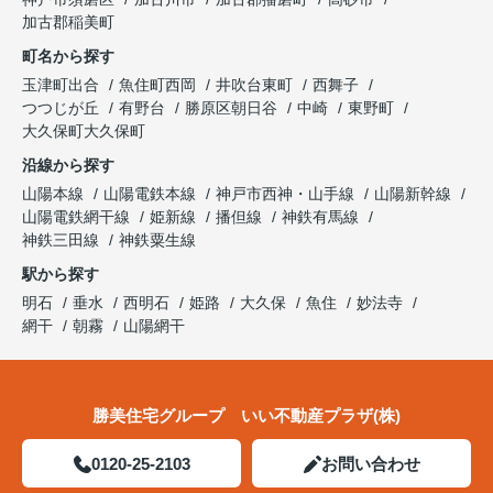
加古郡稲美町
町名から探す
玉津町出合
魚住町西岡
井吹台東町
西舞子
つつじが丘
有野台
勝原区朝日谷
中崎
東野町
大久保町大久保町
沿線から探す
山陽本線
山陽電鉄本線
神戸市西神・山手線
山陽新幹線
山陽電鉄網干線
姫新線
播但線
神鉄有馬線
神鉄三田線
神鉄粟生線
駅から探す
明石
垂水
西明石
姫路
大久保
魚住
妙法寺
網干
朝霧
山陽網干
勝美住宅グループ いい不動産プラザ(株)
0120-25-2103
お問い合わせ