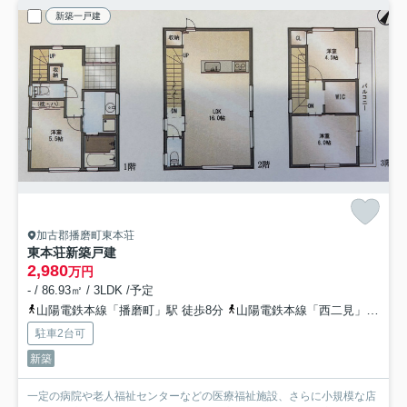
新築一戸建
加古郡播磨町東本荘
東本荘新築戸建
2,980
万円
- / 86.93㎡ / 3LDK /予定
山陽電鉄本線「播磨町」駅 徒歩8分
山陽電鉄本線「西二見」駅 徒歩19分
駐車2台可
新築
一定の病院や老人福祉センターなどの医療福祉施設、さらに小規模な店