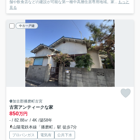
舗や飲食店などの建設が可能な第一種中高層住居専用地域。家...
もっと
見る
中古一戸建
加古郡播磨町古宮
古宮アンティークな家
850
万円
- / 82.88㎡ / 4K /築58年
山陽電鉄本線「播磨町」駅 徒歩7分
プロパンガス
電気有
公共下水