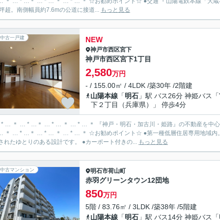
 …＊ … * … ＊ … * … ＊ ☆お勧めポイント☆ ●交通 ・山陽電鉄本線「大蔵谷」駅 徒歩3分 ・JR山陽本線「明石」駅 徒歩21分 ●土地面積
3坪超。南側幅員約7.6mの公道に接道...
もっと見る
中古一戸建
NEW
神戸市西区
宮下
神戸市西区宮下1丁目
2,580
万円
- / 155.00㎡ / 4LDK /築30年 /2階建
山陽本線
「
明石
」駅 バス26分 神姫バス
下２丁目（兵庫県）」 停歩4分
… * … ＊ … * …＊ … * … ＊ … * … ＊ 『神戸・明石・加古川・姫路』の不
 …＊ … * … ＊ … * … ＊ ☆お勧めポイント☆ ●第一種低層住居専用地域内。穏やかな住宅街に位置しています。 ●メーターモジュールが
されたゆとりのある設計です。 ●カーポート付きの...
もっと見る
中古マンション
明石市
荷山町
赤羽グリーンタウン12団地
850
万円
5階 / 83.76㎡ / 3LDK /築38年 /5階建
山陽本線
「
明石
」駅 バス14分 神姫バス