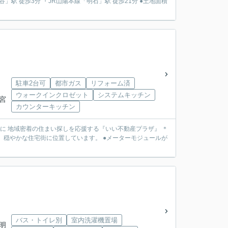
駐車2台可
都市ガス
リフォーム済
ウォークインクロゼット
システムキッチン
「宮
カウンターキッチン
動産を中心に 地域密着の住まい探しを応援する『いい不動産プラザ』 ＊
バス・トイレ別
室内洗濯機置場
「明