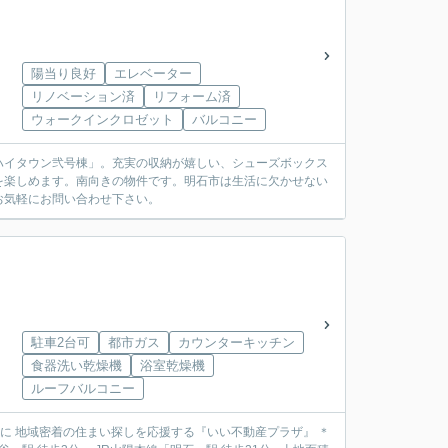
陽当り良好
エレベーター
リノベーション済
リフォーム済
ウォークインクロゼット
バルコニー
ハイタウン弐号棟」。充実の収納が嬉しい、シューズボックス
を楽しめます。南向きの物件です。明石市は生活に欠かせない
お気軽にお問い合わせ下さい。
駐車2台可
都市ガス
カウンターキッチン
食器洗い乾燥機
浴室乾燥機
ルーフバルコニー
動産を中心に 地域密着の住まい探しを応援する『いい不動産プラザ』 ＊