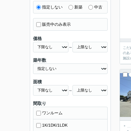
指定しない
新築
中古
販売中のみ表示
価格
～
こだ
のあ
施設
築年数
面積
～
間取り
ワンルーム
1K/1DK/1LDK
＊ 