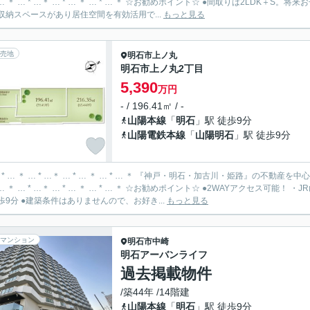
 …＊ … * … ＊ … * … ＊ ☆お勧めポイント☆ ●間取りは2LDK＋S。将来お子様の成長に合わせて3LDK＋Sに変更可能(別途要費用)。 ●随
収納スペースがあり居住空間を有効活用で...
もっと見る
売地
明石市
上ノ丸
明石市上ノ丸2丁目
5,390
万円
- / 196.41㎡ / -
山陽本線
「
明石
」駅 徒歩9分
山陽電鉄本線
「
山陽明石
」駅 徒歩9分
… * … ＊ … * …＊ … * … ＊ … * … ＊ 『神戸・明石・加古川・姫路』の不
 …＊ … * … ＊ … * … ＊ ☆お勧めポイント☆ ●2WAYアクセス可能！ ・JR山陽本線「明石」駅まで徒歩9分 ・山陽電鉄「山陽明石」駅ま
歩9分 ●建築条件はありませんので、お好き...
もっと見る
マンション
明石市
中崎
明石アーバンライフ
過去掲載物件
/築44年 /14階建
山陽本線
「
明石
」駅 徒歩9分