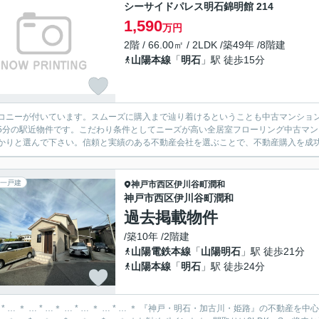
シーサイドパレス明石錦明館 214
1,590
万円
2階 / 66.00㎡ / 2LDK /築49年 /8階建
山陽本線
「
明石
」駅 徒歩15分
コニーが付いています。スムーズに購入まで辿り着けるということも中古マンショ
5分の駅近物件です。こだわり条件としてニーズが高い全居室フローリング中古マ
かりと選んで下さい。信頼と実績のある不動産会社を選ぶことで、不動産購入を成
一戸建
神戸市西区
伊川谷町潤和
神戸市西区伊川谷町潤和
過去掲載物件
/築10年 /2階建
山陽電鉄本線
「
山陽明石
」駅 徒歩21分
山陽本線
「
明石
」駅 徒歩24分
… * … ＊ … * …＊ … * … ＊ … * … ＊ 『神戸・明石・加古川・姫路』の不