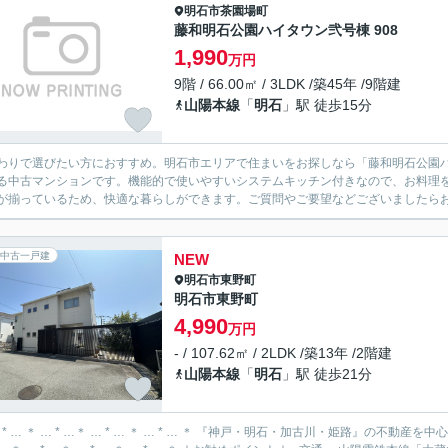
明石市
茶園場町
藤和明石公園ハイタウン弐号棟 908
1,990
万円
9階 / 66.00㎡ / 3LDK /築45年 /9階建
山陽本線
「
明石
」駅 徒歩15分
わりで選びたい方におすすめ。明石市エリアで住まいをお探しなら「藤和明石公園
る中古マンションです。機能的で使いやすいシステムキッチン付きなので、お料理
が揃っているため、快適な暮らしができます。ご質問やご要望などございましたら
中古一戸建
NEW
明石市
東野町
明石市東野町
4,990
万円
- / 107.62㎡ / 2LDK /築13年 /2階建
山陽本線
「
明石
」駅 徒歩21分
… * … ＊ … * …＊ … * … ＊ … * … ＊ 『神戸・明石・加古川・姫路』の不