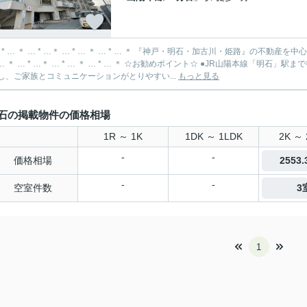
… * … ＊ … * …＊ … * … ＊ … * … ＊ 『神戸・明石・加古川・姫路』の不
 …＊ … * … ＊ … * … ＊ ☆お勧めポイント☆ ●JR山陽本線「明石」駅まで徒歩9分の立地で通勤・通学に便利です。 ●LDKに洋室2部屋が
し、ご家族とコミュニケーションがとりやすい...
もっと見る
石の掲載物件の価格相場
1R ～ 1K
1DK ～ 1LDK
2K ～ 
-
-
価格相場
2553
-
-
空室件数
3
1