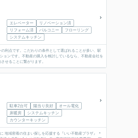
エレベーター
リノベーション済
リフォーム済
バルコニー
フローリング
システムキッチン
ンの利点です。こだわりの条件として選ばれることが多い、駅
ンションです。不動産の購入を検討しているなら、不動産会社を
功させることに繋がります。
駐車2台可
陽当り良好
オール電化
床暖房
システムキッチン
カウンターキッチン
動産を中心に 地域密着の住まい探しを応援する『いい不動産プラザ』 ＊