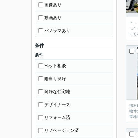
画像あり
動画あり
＊ 
… * … ＊ … *
パノラマあり
にく
条件
条件
ペット相談
陽当り良好
閑静な住宅地
デザイナーズ
明石
物件
業地
リフォーム済
リノベーション済