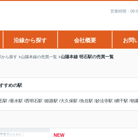
営業時間：09:
沿線から探す
会社概要
お問
山陽本線 明石駅の売買一覧
駅から探す
山陽本線の売買一覧
すすめの駅
石駅
/
垂水駅
/
西明石駅
/
姫路駅
/
大久保駅
/
魚住駅
/
妙法寺駅
/
網干駅
/
朝
中古マンション
NEW