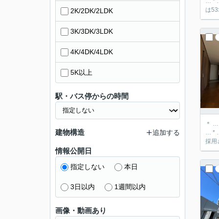
… * … ＊ … *
は5
2K/2DK/2LDK
3K/3DK/3LDK
4K/4DK/4LDK
5K以上
駅・バス停からの時間
＊ 
建物構造
追加する
… * … ＊ … *
採用
情報公開日
指定しない
本日
3日以内
1週間以内
画像・動画あり