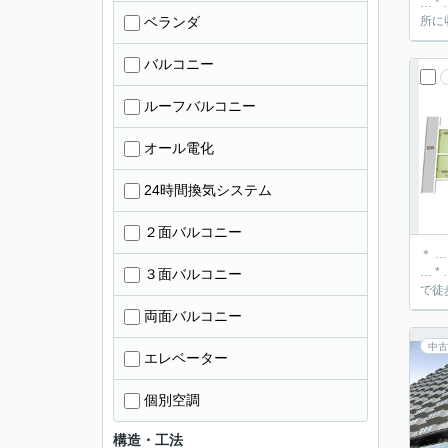
… * … ＊ … *
ベランダ
所に
バルコニー
ルーフバルコニー
オール電化
24時間換気システム
２面バルコニー
＊ 
… * … ＊ … *
３面バルコニー
で徒
両面バルコニー
中古
エレベーター
個別空調
構造・工法