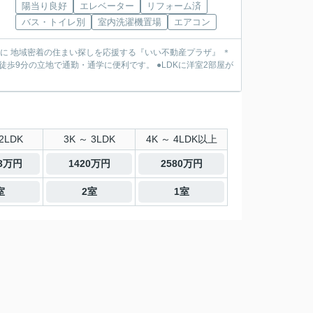
陽当り良好
エレベーター
リフォーム済
バス・トイレ別
室内洗濯機置場
エアコン
動産を中心に 地域密着の住まい探しを応援する『いい不動産プラザ』 ＊
2LDK
3K ～ 3LDK
4K ～ 4LDK以上
.3万円
1420万円
2580万円
室
2室
1室