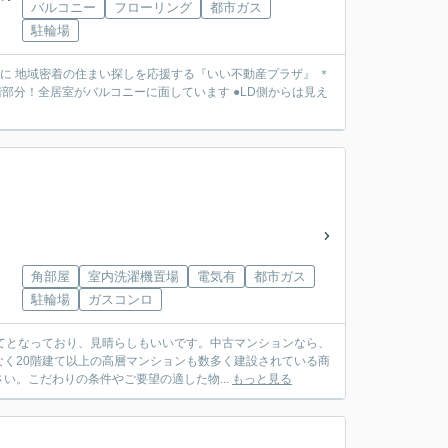
バルコニー
フローリング
都市ガス
駐輪場
動産を中心に 地域密着の住まい探しを応援する『いい不動産プラザ』 ＊
角部屋
室内洗濯機置場
電気有
都市ガス
駐輪場
ガスコンロ
てとなっており、見晴らしもいいです。中古マンションなら、
く20階建て以上の高層マンションも数多く建設されている商
。こだわりの条件やご要望の適した物...
もっと見る