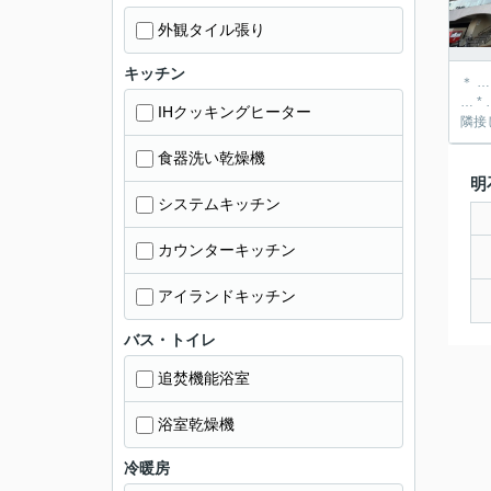
外観タイル張り
キッチン
＊ 
… * … ＊ … *
IHクッキングヒーター
隣接
食器洗い乾燥機
明
システムキッチン
カウンターキッチン
アイランドキッチン
バス・トイレ
追焚機能浴室
浴室乾燥機
冷暖房