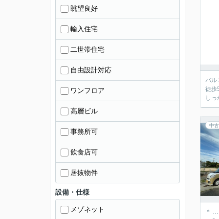
眺望良好
輸入住宅
二世帯住宅
自由設計対応
バル
徒歩
ワンフロア
しっ
高層ビル
中古
事務所可
飲食店可
居抜物件
設備・仕様
メゾネット
＊ 