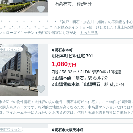
石高校前」 停歩6分
… * … ＊ … * …＊ … * … ＊ … * … ＊ 『神戸・明石・加古川・姫路』の不
 …＊ … * … ＊ … * … ＊ ☆お勧めポイント☆ ●値下げしました！最上階5階部分！全居室がバルコニーに面しています ●LD側からは見え
いクローズドキッチン ●洗面室や浴室にも窓があ...
もっと見る
中古マンション
明石市
本町
明石本町ビル住宅 701
1,080
万円
7階 / 58.33㎡ / 2LDK /築50年 /10階建
山陽本線
「
明石
」駅 徒歩7分
山陽電鉄本線
「
山陽明石
」駅 徒歩7分
市近辺での物件情報：大好評のあの物件「明石本町ビル住宅」。この物件は10階建
の購入もスムーズです。相対的に地価が高くなるため、中高層マンションだけではな
域。マイホームを手に入れたいとお考えの方は、信頼と実績を誇る当社にご依頼下さい
中古マンション
明石市
大蔵天神町