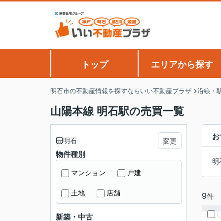
トップ
エリアから探す
明石市の不動産情報を探すならいい不動産プラザ
沿線・
山陽本線 明石駅の売買一覧
お
明石
変更
物件種別
明
マンション
戸建
土地
店舗
9
件
新築・中古