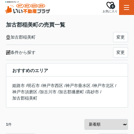
0
お気に入り
加古郡稲美町の売買一覧
加古郡稲美町
変更
条件から探す
変更
おすすめのエリア
姫路市
/
明石市
/
神戸市西区
/
神戸市垂水区
/
神戸市北区
/
神戸市須磨区
/
加古川市
/
加古郡播磨町
/
高砂市
/
加古郡稲美町
1
件