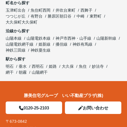
町名から探す
玉津町出合
魚住町西岡
井吹台東町
西舞子
つつじが丘
有野台
勝原区朝日谷
中崎
東野町
大久保町大久保町
沿線から探す
山陽本線
山陽電鉄本線
神戸市西神・山手線
山陽新幹線
山陽電鉄網干線
姫新線
播但線
神鉄有馬線
神鉄三田線
神鉄粟生線
駅から探す
明石
垂水
西明石
姫路
大久保
魚住
妙法寺
網干
朝霧
山陽網干
勝美住宅グループ いい不動産プラザ(株)
0120-25-2103
お問い合わせ
〒673-0842