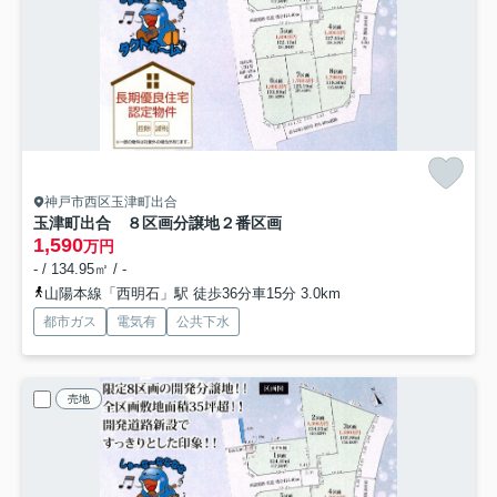
神戸市西区玉津町出合
玉津町出合 ８区画分譲地
２番区画
1,590
万円
- / 134.95㎡ / -
山陽本線「西明石」駅 徒歩36分車15分 3.0km
都市ガス
電気有
公共下水
売地