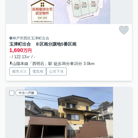
神戸市西区玉津町出合
玉津町出合 ８区画分譲地
5番区画
1,690
万円
- / 122.13㎡ / -
山陽本線「西明石」駅 徒歩36分車15分 3.0km
都市ガス
電気有
公共下水
中古一戸建