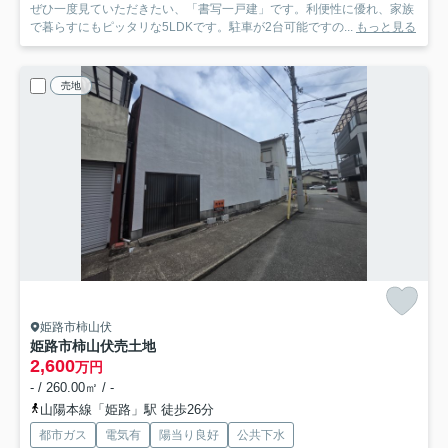
ぜひ一度見ていただきたい、「書写一戸建」です。利便性に優れ、家族
で暮らすにもピッタリな5LDKです。駐車が2台可能ですの...
もっと見る
売地
姫路市柿山伏
姫路市柿山伏売土地
2,600
万円
- / 260.00㎡ / -
山陽本線「姫路」駅 徒歩26分
都市ガス
電気有
陽当り良好
公共下水