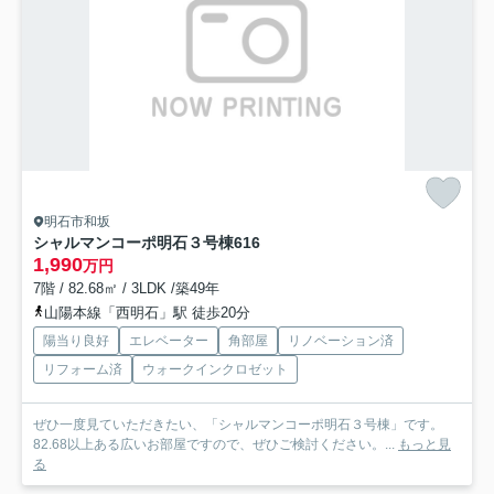
明石市和坂
シャルマンコーポ明石３号棟
616
1,990
万円
7階 / 82.68㎡ / 3LDK /築49年
山陽本線「西明石」駅 徒歩20分
陽当り良好
エレベーター
角部屋
リノベーション済
リフォーム済
ウォークインクロゼット
ぜひ一度見ていただきたい、「シャルマンコーポ明石３号棟」です。
82.68以上ある広いお部屋ですので、ぜひご検討ください。...
もっと見
る