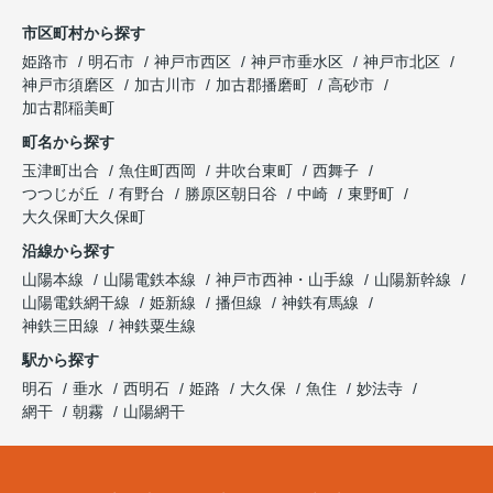
市区町村から探す
姫路市
明石市
神戸市西区
神戸市垂水区
神戸市北区
神戸市須磨区
加古川市
加古郡播磨町
高砂市
加古郡稲美町
町名から探す
玉津町出合
魚住町西岡
井吹台東町
西舞子
つつじが丘
有野台
勝原区朝日谷
中崎
東野町
大久保町大久保町
沿線から探す
山陽本線
山陽電鉄本線
神戸市西神・山手線
山陽新幹線
山陽電鉄網干線
姫新線
播但線
神鉄有馬線
神鉄三田線
神鉄粟生線
駅から探す
明石
垂水
西明石
姫路
大久保
魚住
妙法寺
網干
朝霧
山陽網干