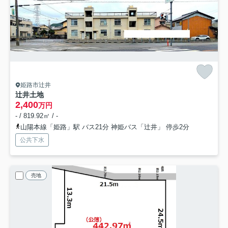
姫路市辻井
辻井土地
2,400
万円
- / 819.92㎡ / -
山陽本線「姫路」駅 バス21分 神姫バス「辻井」 停歩2分
公共下水
売地