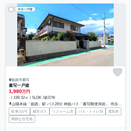
中古一戸建
姫路市書写
書写一戸建
1,980
万円
- / 199.32㎡ / 5LDK /築37年
山陽本線「姫路」駅 バス28分 神姫バス「書写郵便局前」 停歩8分
駐車2台可
都市ガス
リフォーム済
バス・トイレ別
電気有
閑静な住宅地