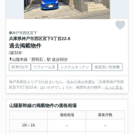
神戸市西区宮下
兵庫県神戸市西区宮下3丁目22-8
過去掲載物件
/築31年
山陽本線「西明石」駅 徒歩60分
駐車2台可
リフォーム済
システムキッチン
食器洗い乾燥機
神戸市西区エリアでの住まいなら、住み心地も快適な「兵庫県神戸市西
区宮下3丁目22-8」はいかがでしょうか。南西向きの物件...
もっと見る
山陽新幹線の掲載物件の価格相場
価格相場
募集件数
-
-
1R～1K