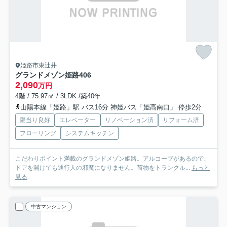
姫路市東辻井
グランドメゾン姫路
406
2,090
万円
4階 / 75.97㎡ / 3LDK /築40年
山陽本線「姫路」駅 バス16分 神姫バス「姫高南口」 停歩2分
陽当り良好
エレベーター
リノベーション済
リフォーム済
フローリング
システムキッチン
こだわりポイント満載のグランドメゾン姫路。アルコーブがあるので、
ドアを開けても通行人の邪魔になりません。荷物をトランクル...
もっと
見る
中古マンション