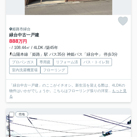
姫路市緑台
緑台中古一戸建
888
万円
- / 108.44㎡ / 4LDK /築45年
山陽本線「姫路」駅 バス35分 神姫バス「緑台中」 停歩3分
プロパンガス
専用庭
リフォーム済
バス・トイレ別
室内洗濯機置場
フローリング
「緑台中古一戸建」のここがイチオシ。新生活を迎える際は、4LDKの
物件はいかがでしょうか。こちらはフローリング張りの洋室...
もっと見
る
売地