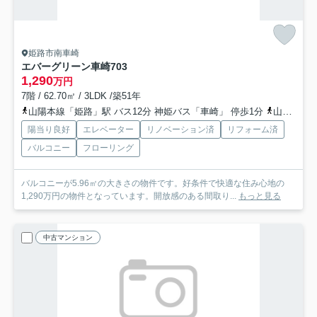
姫路市南車崎
エバーグリーン車崎
703
1,290
万円
7階 / 62.70㎡ / 3LDK /築51年
山陽本線「姫路」駅 バス12分 神姫バス「車崎」 停歩1分
山陽電鉄本線「山陽姫路」駅 バス12分 神姫バス「車崎」 停歩1分
陽当り良好
エレベーター
リノベーション済
リフォーム済
バルコニー
フローリング
バルコニーが5.96㎡の大きさの物件です。好条件で快適な住み心地の
1,290万円の物件となっています。開放感のある間取り...
もっと見る
中古マンション