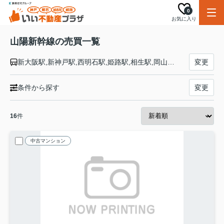
0
お気に入り
山陽新幹線の売買一覧
新大阪駅,新神戸駅,西明石駅,姫路駅,相生駅,岡山駅,新倉敷駅,福山駅,新尾道駅,三原駅,東広島駅,広島駅,新岩国駅,徳山駅,新山口駅,厚狭駅,新下関駅,小倉駅,博多駅
変更
条件から探す
変更
16
件
中古マンション