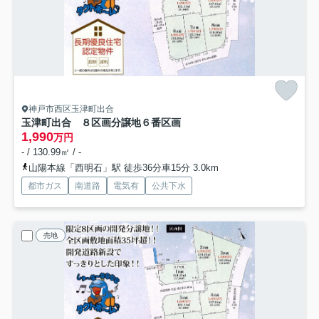
神戸市西区玉津町出合
玉津町出合 ８区画分譲地
６番区画
1,990
万円
- / 130.99㎡ / -
山陽本線「西明石」駅 徒歩36分車15分 3.0km
都市ガス
南道路
電気有
公共下水
売地