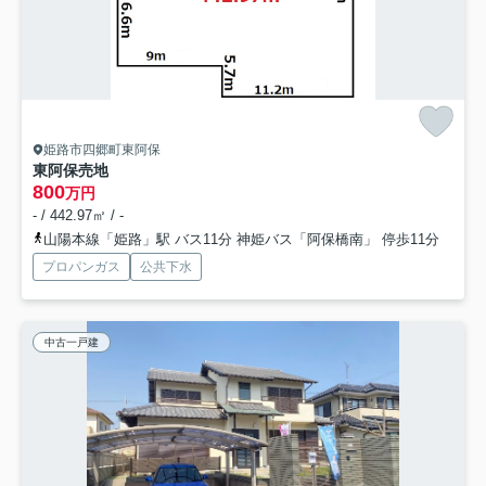
姫路市四郷町東阿保
東阿保売地
800
万円
- / 442.97㎡ / -
山陽本線「姫路」駅 バス11分 神姫バス「阿保橋南」 停歩11分
プロパンガス
公共下水
中古一戸建