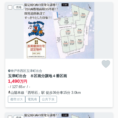
売地
神戸市西区玉津町出合
玉津町出合 ８区画分譲地
４番区画
1,490
万円
- / 127.65㎡ / -
山陽本線「西明石」駅 徒歩36分車15分 3.0km
都市ガス
電気有
公共下水
売地