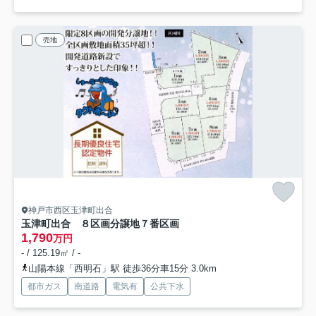
売地
神戸市西区玉津町出合
玉津町出合 ８区画分譲地
７番区画
1,790
万円
- / 125.19㎡ / -
山陽本線「西明石」駅 徒歩36分車15分 3.0km
都市ガス
南道路
電気有
公共下水