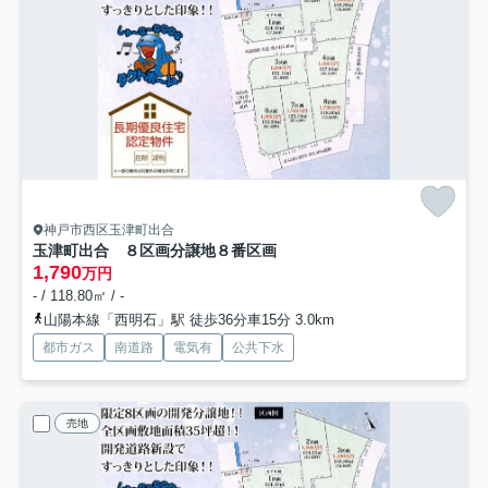
神戸市西区玉津町出合
玉津町出合 ８区画分譲地
８番区画
1,790
万円
- / 118.80㎡ / -
山陽本線「西明石」駅 徒歩36分車15分 3.0km
都市ガス
南道路
電気有
公共下水
売地