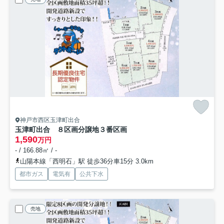
神戸市西区玉津町出合
玉津町出合 ８区画分譲地
３番区画
1,590
万円
- / 166.88㎡ / -
山陽本線「西明石」駅 徒歩36分車15分 3.0km
都市ガス
電気有
公共下水
売地