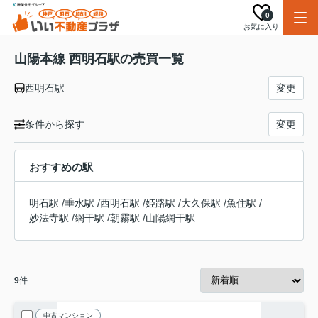
0
お気に入り
山陽本線 西明石駅の売買一覧
西明石駅
変更
条件から探す
変更
おすすめの駅
明石駅
/
垂水駅
/
西明石駅
/
姫路駅
/
大久保駅
/
魚住駅
/
妙法寺駅
/
網干駅
/
朝霧駅
/
山陽網干駅
9
件
中古マンション