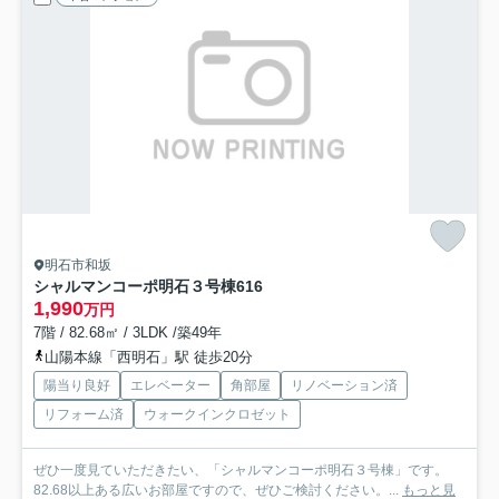
明石市和坂
シャルマンコーポ明石３号棟
616
1,990
万円
7階 / 82.68㎡ / 3LDK /築49年
山陽本線「西明石」駅 徒歩20分
陽当り良好
エレベーター
角部屋
リノベーション済
リフォーム済
ウォークインクロゼット
ぜひ一度見ていただきたい、「シャルマンコーポ明石３号棟」です。
82.68以上ある広いお部屋ですので、ぜひご検討ください。...
もっと見