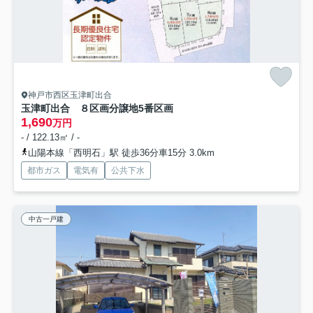
神戸市西区玉津町出合
玉津町出合 ８区画分譲地
5番区画
1,690
万円
- / 122.13㎡ / -
山陽本線「西明石」駅 徒歩36分車15分 3.0km
都市ガス
電気有
公共下水
中古一戸建