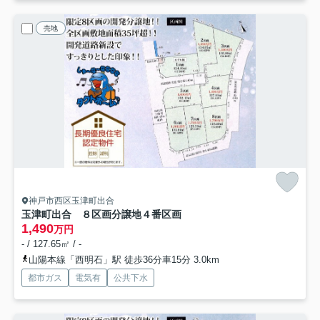
売地
神戸市西区玉津町出合
玉津町出合 ８区画分譲地
４番区画
1,490
万円
- / 127.65㎡ / -
山陽本線「西明石」駅 徒歩36分車15分 3.0km
都市ガス
電気有
公共下水