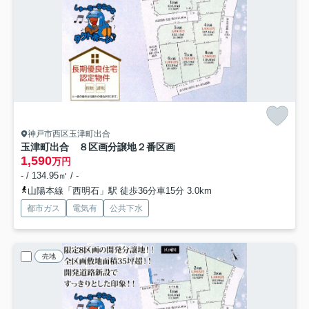
神戸市西区玉津町出合
玉津町出合 ８区画分譲地
２番区画
1,590
万円
- / 134.95㎡ / -
山陽本線「西明石」駅 徒歩36分車15分 3.0km
都市ガス
電気有
公共下水
売地