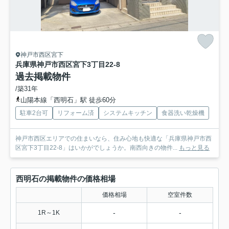
神戸市西区宮下
兵庫県神戸市西区宮下3丁目22-8
過去掲載物件
/築31年
山陽本線「西明石」駅 徒歩60分
駐車2台可
リフォーム済
システムキッチン
食器洗い乾燥機
神戸市西区エリアでの住まいなら、住み心地も快適な「兵庫県神戸市西
区宮下3丁目22-8」はいかがでしょうか。南西向きの物件...
もっと見る
西明石の掲載物件の価格相場
価格相場
空室件数
-
-
1R～1K