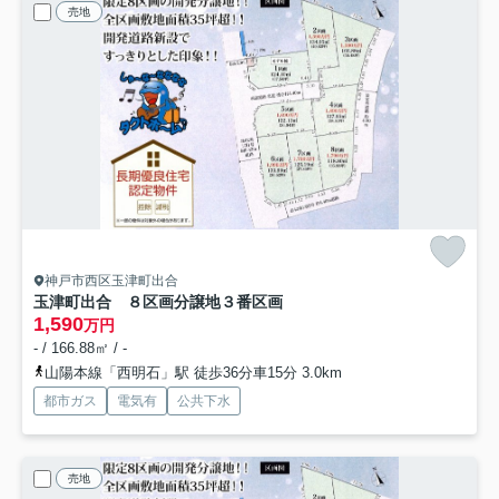
売地
神戸市西区玉津町出合
玉津町出合 ８区画分譲地
３番区画
1,590
万円
- / 166.88㎡ / -
山陽本線「西明石」駅 徒歩36分車15分 3.0km
都市ガス
電気有
公共下水
売地