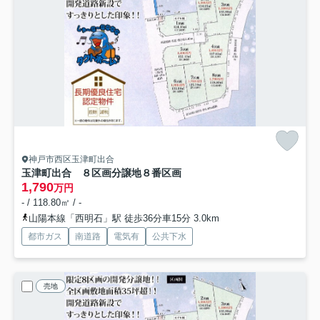
神戸市西区玉津町出合
玉津町出合 ８区画分譲地
８番区画
1,790
万円
- / 118.80㎡ / -
山陽本線「西明石」駅 徒歩36分車15分 3.0km
都市ガス
南道路
電気有
公共下水
売地