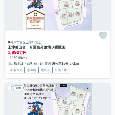
神戸市西区玉津町出合
玉津町出合 ８区画分譲地
６番区画
1,990
万円
- / 130.99㎡ / -
山陽本線「西明石」駅 徒歩36分車15分 3.0km
都市ガス
南道路
電気有
公共下水
売地