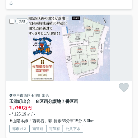
る
売地
神戸市西区玉津町出合
玉津町出合 ８区画分譲地
７番区画
1,790
万円
- / 125.19㎡ / -
山陽本線「西明石」駅 徒歩36分車15分 3.0km
都市ガス
南道路
電気有
公共下水