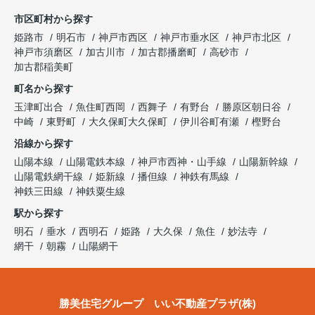
市区町村から探す
姫路市
明石市
神戸市西区
神戸市垂水区
神戸市北区
神戸市須磨区
加古川市
加古郡播磨町
高砂市
加古郡稲美町
町名から探す
玉津町出合
魚住町西岡
西舞子
有野台
勝原区朝日谷
中崎
東野町
大久保町大久保町
伊川谷町有瀬
樫野台
沿線から探す
山陽本線
山陽電鉄本線
神戸市西神・山手線
山陽新幹線
山陽電鉄網干線
姫新線
播但線
神鉄有馬線
神鉄三田線
神鉄粟生線
駅から探す
明石
垂水
西明石
姫路
大久保
魚住
妙法寺
網干
朝霧
山陽網干
勝美住宅グループ いい不動産プラザ(株)