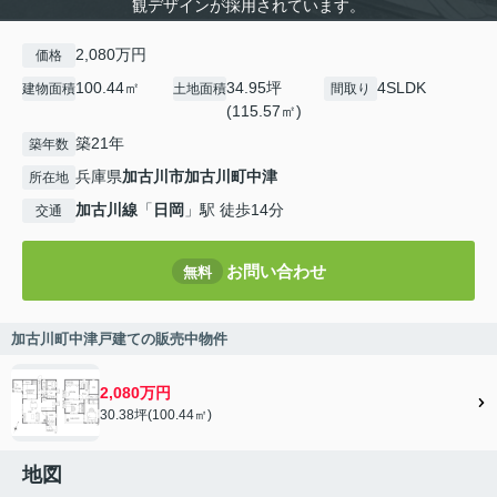
観デザインが採用されています。
2,080万円
価格
100.44㎡
34.95坪
4SLDK
建物面積
土地面積
間取り
(115.57㎡)
築21年
築年数
兵庫県
加古川市
加古川町中津
所在地
加古川線
「
日岡
」駅 徒歩14分
交通
お問い合わせ
無料
加古川町中津戸建ての販売中物件
2,080万円
30.38坪(100.44㎡)
地図