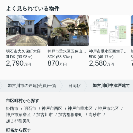
よく見られている物件
明石市大久保町大窪
神戸市垂水区五色山２丁目
神戸市垂水区西舞子４丁目
3LDK (93.98㎡)
3DK (58.50㎡)
5DK (46.17㎡)
5
2,790
870
2,580
万円
万円
万円
加古川市の戸建(売買)一覧
日岡駅
加古川町中津戸建て
市区町村から探す
姫路市
明石市
神戸市西区
神戸市垂水区
神戸市北区
神戸市須磨区
加古川市
加古郡播磨町
高砂市
加古郡稲美町
町名から探す