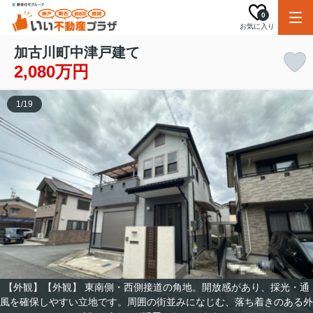
0
お気に入り
加古川町中津戸建て
2,080万円
1
/
19
【外観】【外観】 東南側・西側接道の角地。開放感があり、採光・通
風を確保しやすい立地です。周囲の街並みになじむ、落ち着きのある外