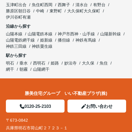
玉津町出合
魚住町西岡
西舞子
清水台
有野台
勝原区朝日谷
中崎
東野町
大久保町大久保町
伊川谷町有瀬
沿線から探す
山陽本線
山陽電鉄本線
神戸市西神・山手線
山陽新幹線
山陽電鉄網干線
姫新線
播但線
神鉄有馬線
神鉄三田線
神鉄粟生線
駅から探す
明石
垂水
西明石
姫路
妙法寺
大久保
魚住
網干
朝霧
山陽網干
勝美住宅グループ いい不動産プラザ(株)
0120-25-2103
お問い合わせ
〒673-0842
兵庫県明石市荷山町２７２３－１