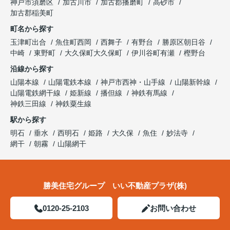
神戸市須磨区
加古川市
加古郡播磨町
高砂市
加古郡稲美町
町名から探す
玉津町出合
魚住町西岡
西舞子
有野台
勝原区朝日谷
中崎
東野町
大久保町大久保町
伊川谷町有瀬
樫野台
沿線から探す
山陽本線
山陽電鉄本線
神戸市西神・山手線
山陽新幹線
山陽電鉄網干線
姫新線
播但線
神鉄有馬線
神鉄三田線
神鉄粟生線
駅から探す
明石
垂水
西明石
姫路
大久保
魚住
妙法寺
網干
朝霧
山陽網干
勝美住宅グループ いい不動産プラザ(株)
0120-25-2103
お問い合わせ