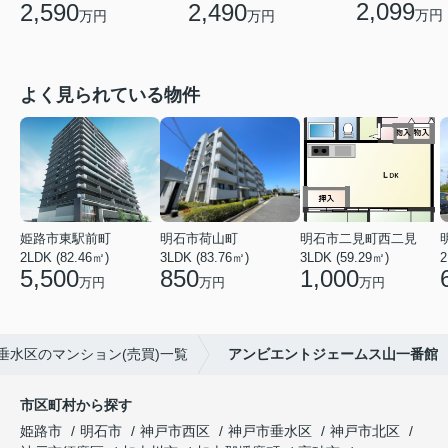
2,099
2,590
2,490
万円
万円
万円
よく見られている物件
姫路市東駅前町
明石市荷山町
明石市二見町西二見
2LDK (82.46㎡)
3LDK (83.76㎡)
3LDK (59.29㎡)
2
5,500
850
1,000
万円
万円
万円
垂水区のマンション(売買)一覧
アンビエントジェームス山一番館
市区町村から探す
姫路市
明石市
神戸市西区
神戸市垂水区
神戸市北区