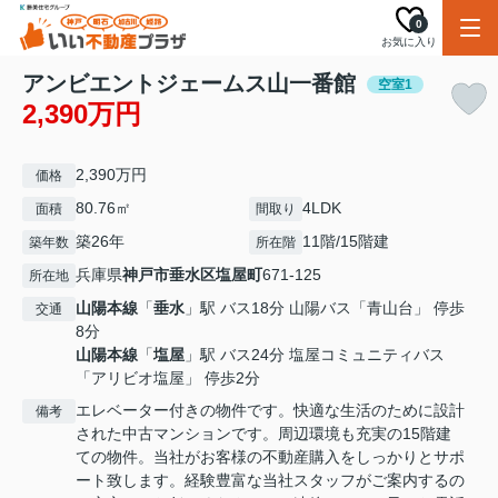
0
お気に入り
アンビエントジェームス山一番館
空室1
2,390万円
2,390万円
価格
80.76㎡
4LDK
面積
間取り
築26年
11階/15階建
築年数
所在階
兵庫県
神戸市垂水区
塩屋町
671-125
所在地
山陽本線
「
垂水
」駅 バス18分 山陽バス「青山台」 停歩
交通
8分
山陽本線
「
塩屋
」駅 バス24分 塩屋コミュニティバス
「アリビオ塩屋」 停歩2分
エレベーター付きの物件です。快適な生活のために設計
備考
された中古マンションです。周辺環境も充実の15階建
ての物件。当社がお客様の不動産購入をしっかりとサポ
ート致します。経験豊富な当社スタッフがご案内するの