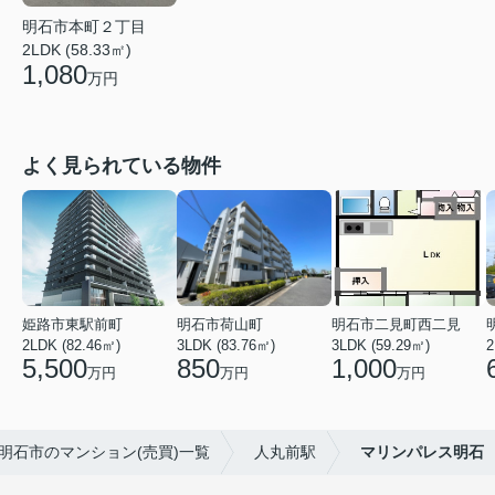
明石市本町２丁目
2LDK (58.33㎡)
1,080
万円
よく見られている物件
姫路市東駅前町
明石市荷山町
明石市二見町西二見
2LDK (82.46㎡)
3LDK (83.76㎡)
3LDK (59.29㎡)
2
5,500
850
1,000
万円
万円
万円
明石市のマンション(売買)一覧
人丸前駅
マリンパレス明石