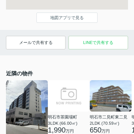
地図アプリで見る
メールで共有する
LINEで共有する
近隣の物件
明石市茶園場町
明石市二見町東二見
3LDK (66.00㎡)
3
2LDK (70.59㎡)
1,990
650
万円
万円