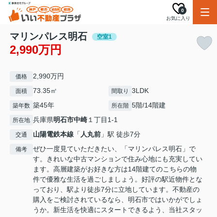
0
お気に入り
マリンパレス明石
空室1
2,990万円
2,990万円
価格
73.35㎡
3LDK
面積
間取り
築45年
5階/14階建
築年数
所在階
兵庫県
明石市
中崎
１丁目1-1
所在地
山陽電鉄本線
「
人丸前
」駅 徒歩7分
交通
ぜひ一度見ていただきたい、「マリンパレス明石」で
備考
す。きれいな中古マンションで住み心地にも充実してい
ます。高層建築がお好きな方は14階建てのこちらの物
件で優雅な生活を過ごしましょう。好評の駅近物件とな
っており、駅より徒歩7分に立地しています。不動産の
購入をご検討されているなら、明石市ではいかがでしょ
うか。新生活を快適にスタートできるよう、当社スタッ