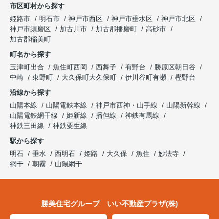
市区町村から探す
姫路市
明石市
神戸市西区
神戸市垂水区
神戸市北区
神戸市須磨区
加古川市
加古郡播磨町
高砂市
加古郡稲美町
町名から探す
玉津町出合
魚住町西岡
西舞子
有野台
勝原区朝日谷
中崎
東野町
大久保町大久保町
伊川谷町有瀬
樫野台
沿線から探す
山陽本線
山陽電鉄本線
神戸市西神・山手線
山陽新幹線
山陽電鉄網干線
姫新線
播但線
神鉄有馬線
神鉄三田線
神鉄粟生線
駅から探す
明石
垂水
西明石
姫路
大久保
魚住
妙法寺
網干
朝霧
山陽網干
勝美住宅グループ いい不動産プラザ(株)