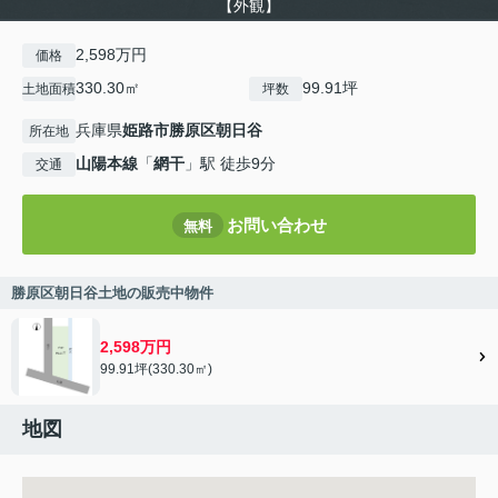
【外観】
2,598万円
価格
330.30㎡
99.91坪
土地面積
坪数
兵庫県
姫路市
勝原区朝日谷
所在地
山陽本線
「
網干
」駅 徒歩9分
交通
お問い合わせ
無料
勝原区朝日谷土地の販売中物件
2,598万円
99.91坪(330.30㎡)
地図