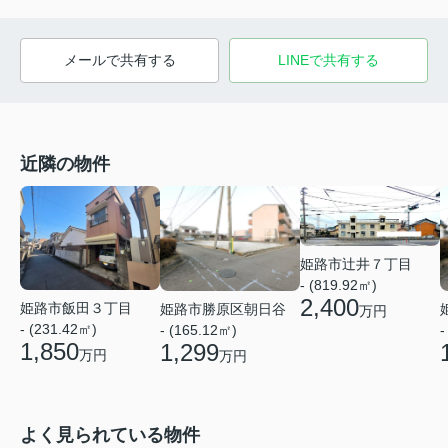
メールで共有する
LINEで共有する
近隣の物件
姫路市辻井７丁目
- (819.92㎡)
2,400
姫路市飯田３丁目
姫路市勝原区朝日谷
万円
- (231.42㎡)
- (165.12㎡)
-
1,850
1,299
万円
万円
よく見られている物件