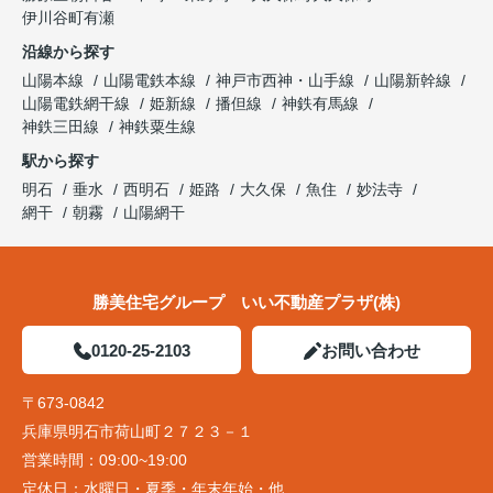
伊川谷町有瀬
沿線から探す
山陽本線
山陽電鉄本線
神戸市西神・山手線
山陽新幹線
山陽電鉄網干線
姫新線
播但線
神鉄有馬線
神鉄三田線
神鉄粟生線
駅から探す
明石
垂水
西明石
姫路
大久保
魚住
妙法寺
網干
朝霧
山陽網干
勝美住宅グループ いい不動産プラザ(株)
0120-25-2103
お問い合わせ
〒673-0842
兵庫県明石市荷山町２７２３－１
営業時間：
09:00~19:00
定休日：
水曜日・夏季・年末年始・他