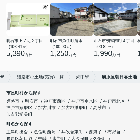
明石市上ノ丸２丁目
明石市魚住町清水
明石市朝霧南町４丁目
- (196.41㎡)
- (100.00㎡)
- (99.82㎡)
-
5,390
1,250
1,990
万円
万円
万円
ザ
姫路市の土地(売買)一覧
網干駅
勝原区朝日谷土地
市区町村から探す
姫路市
明石市
神戸市西区
神戸市垂水区
神戸市北区
神戸市須磨区
加古川市
加古郡播磨町
高砂市
加古郡稲美町
町名から探す
玉津町出合
魚住町西岡
井吹台東町
西舞子
有野台
勝原区朝日谷
中崎
東野町
大久保町大久保町