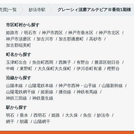
売買)一覧
妙法寺駅
グレーシィ須磨アルテピアⅢ番街1期棟
市区町村から探す
姫路市
明石市
神戸市西区
神戸市垂水区
神戸市北区
神戸市須磨区
加古川市
加古郡播磨町
高砂市
加古郡稲美町
町名から探す
玉津町出合
魚住町西岡
西舞子
有野台
勝原区朝日谷
中崎
東野町
大久保町大久保町
伊川谷町有瀬
樫野台
沿線から探す
山陽本線
山陽電鉄本線
神戸市西神・山手線
山陽新幹線
山陽電鉄網干線
姫新線
播但線
神鉄有馬線
神鉄三田線
神鉄粟生線
駅から探す
明石
垂水
西明石
姫路
大久保
魚住
妙法寺
網干
朝霧
山陽網干