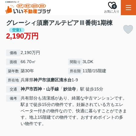
0
お気に入り
グレーシィ須磨アルテピアⅢ番街1期棟
空室1
2,190万円
2,190万円
価格
66.70㎡
3LDK
面積
間取り
築30年
11階/15階建
築年数
所在階
兵庫県
神戸市須磨区
清水台
1-9
所在地
神戸市西神・山手線
「
妙法寺
」駅 徒歩15分
交通
共有部分も清潔感があり、綺麗な中古マンションです。
備考
駅まで徒歩15分の物件です。妊娠されている方もエレ
ベーター付きの物件なので、快適に暮らすことができま
す。地上15階建ての物件です。おすすめポイントの多
い物件です。