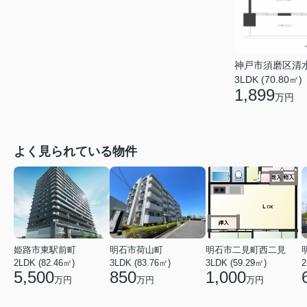
神戸市須磨区清
3LDK (70.80㎡)
1,899
万円
よく見られている物件
姫路市東駅前町
明石市荷山町
明石市二見町西二見
2LDK (82.46㎡)
3LDK (83.76㎡)
3LDK (59.29㎡)
2
5,500
850
1,000
万円
万円
万円